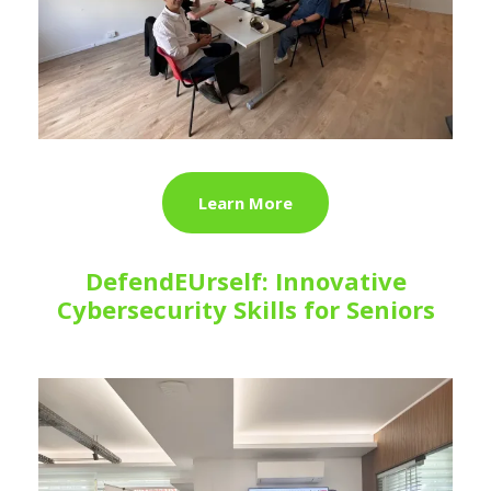
Learn More
DefendEUrself: Innovative
Cybersecurity Skills for Seniors