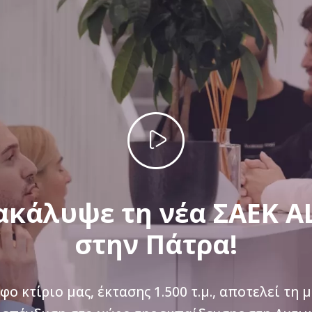
ακάλυψε τη νέα ΣΑΕΚ A
στην Πάτρα!
φο κτίριο μας, έκτασης 1.500 τ.μ., αποτελεί τη 