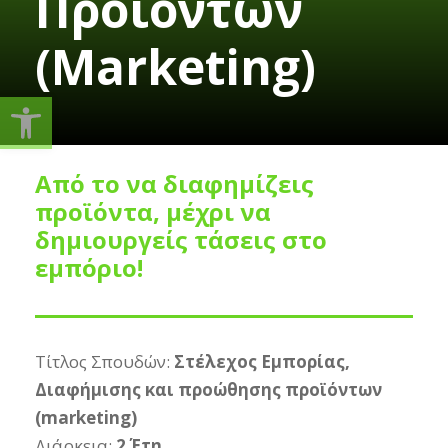
Προϊόντων
(Marketing)
Ανοίξτε τη γραμμή εργαλείω
Από το να διαφημίζεις
προϊόντα, μέχρι να
δημιουργείς τάσεις στο
εμπόριο!
Τίτλος Σπουδών:
Στέλεχος Εμπορίας,
Διαφήμισης και προώθησης προϊόντων
(marketing)
Διάρκεια:
2 Έτη