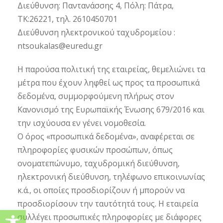
Διεύθυνση: Παντανάσσης 4, Πόλη: Πάτρα,
ΤΚ:26221, τηλ. 2610450701
Διεύθυνση ηλεκτρονικού ταχυδρομείου :
ntsoukalas@euredu.gr
Η παρούσα πολιτική της εταιρείας, θεμελιώνει τα
μέτρα που έχουν ληφθεί ως προς τα προσωπικά
δεδομένα, συμμορφούμενη πλήρως στον
Κανονισμό της Ευρωπαϊκής Ένωσης 679/2016 και
την ισχύουσα εν γένει νομοθεσία.
Ο όρος «προσωπικά δεδομένα», αναφέρεται σε
πληροφορίες φυσικών προσώπων, όπως
ονοματεπώνυμο, ταχυδρομική διεύθυνση,
ηλεκτρονική διεύθυνση, τηλέφωνο επικοινωνίας
κ.ά., οι οποίες προσδιορίζουν ή μπορούν να
προσδιορίσουν την ταυτότητά τους. Η εταιρεία
Ανοίξτε τη γραμμή εργαλείω
συλλέγει προσωπικές πληροφορίες με διάφορες