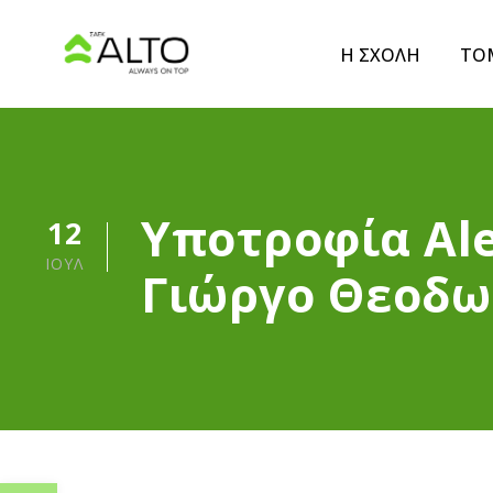
Η ΣΧΟΛΗ
ΤΟ
Υποτροφία Ale
12
ΙΟΎΛ
Γιώργο Θεοδ
Ανοίξτε τη γραμμή εργαλείω