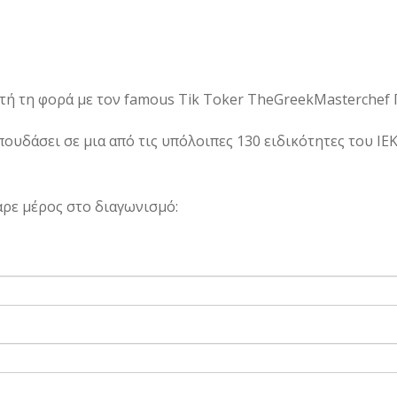
υτή τη φορά με τον famous Tik Toker TheGreekMasterche
πουδάσει σε μια από τις υπόλοιπες 130 ειδικότητες του I
άρε μέρος στο διαγωνισμό: