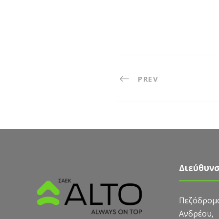
PREV
Διεύθυν
Πεζόδρομο
Ανδρέου,