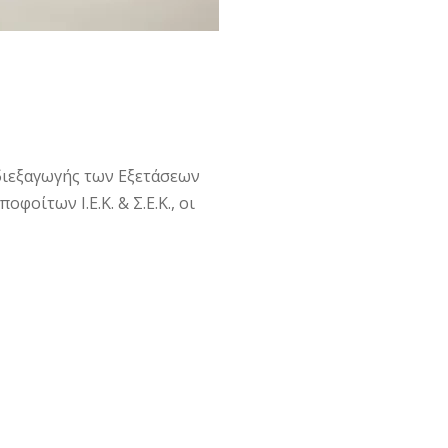
 διεξαγωγής των Εξετάσεων
οίτων Ι.Ε.Κ. & Σ.Ε.Κ., οι