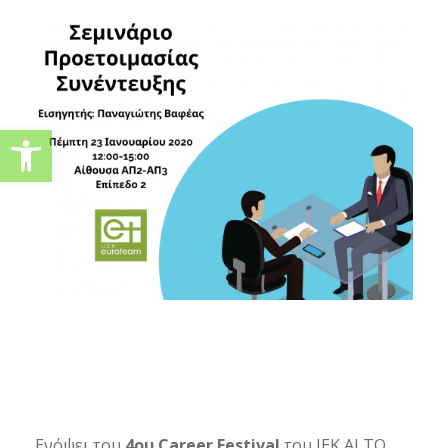
Ανοίξτε τη γραμμή εργαλείω
Ενόψει του
4ου Career Festival
του IEK ALTO