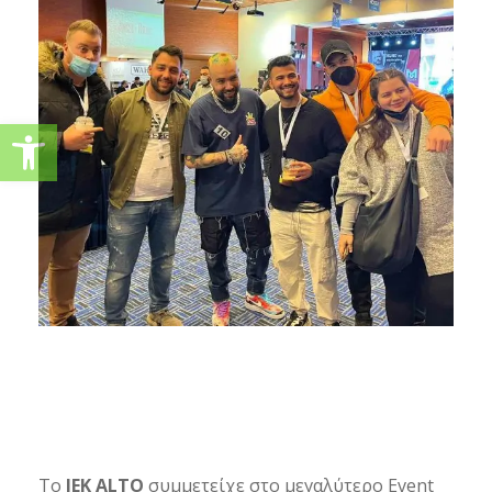
Ανοίξτε τη γραμμή εργαλείω
To
IEK ALTO
συμμετείχε στο μεγαλύτερο Event