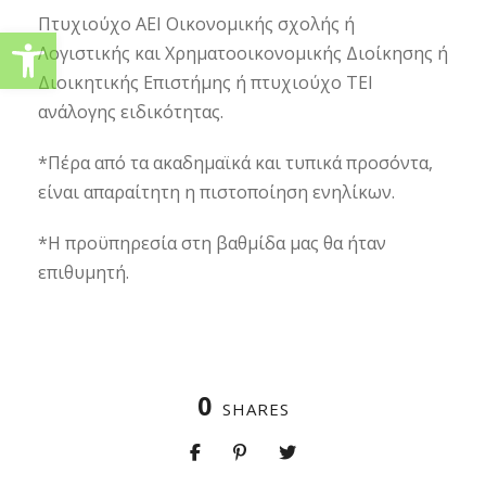
Πτυχιούχο ΑΕΙ Οικονομικής σχολής ή
Ανοίξτε τη γραμμή εργαλείω
Λογιστικής και Χρηματοοικονομικής Διοίκησης ή
Διοικητικής Επιστήμης ή πτυχιούχο ΤΕΙ
ανάλογης ειδικότητας.
*Πέρα από τα ακαδημαϊκά και τυπικά προσόντα,
είναι απαραίτητη η πιστοποίηση ενηλίκων.
*Η προϋπηρεσία στη βαθμίδα μας θα ήταν
επιθυμητή.
0
SHARES