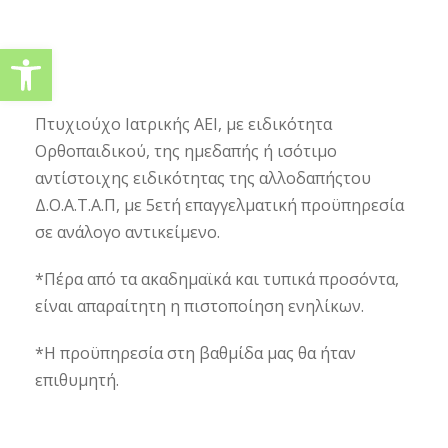
Ανοίξτε τη γραμμή εργαλείω
Πτυχιούχο Ιατρικής ΑΕΙ, με ειδικότητα
Ορθοπαιδικού, της ημεδαπής ή ισότιμο
αντίστοιχης ειδικότητας της αλλοδαπήςτου
Δ.Ο.Α.Τ.Α.Π, με 5ετή επαγγελματική προϋπηρεσία
σε ανάλογο αντικείμενο.
*Πέρα από τα ακαδημαϊκά και τυπικά προσόντα,
είναι απαραίτητη η πιστοποίηση ενηλίκων.
*Η προϋπηρεσία στη βαθμίδα μας θα ήταν
επιθυμητή.