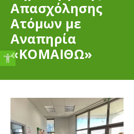
Απασχόλησης
Ατόμων με
Αναπηρία
«ΚΟΜΑΙΘΩ»
Ανοίξτε τη γραμμή εργαλείω