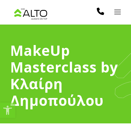
MakeUp
Masterclass by
Κλαίρη
Δημοπούλου
Ανοίξτε τη γραμμή εργαλείω