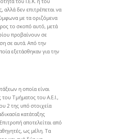
́τητα του Ι.Ε.Κ. ή του
, αλλά δεν επιτρέπεται να
σύμφωνα με τα οριζόμενα
ς το σκοπό αυτό, μετά
φίου προβαίνουν σε
η σε αυτά. Από την
οία εξετάσθηκαν για την
άξεων η οποία είναι
του Τμήματος του Α.Ε.Ι.,
ου 2 της υπό στοιχεία
δικασία κατάταξης
Επιτροπή αποτελείται από
αθηγητές, ως μέλη. Τα