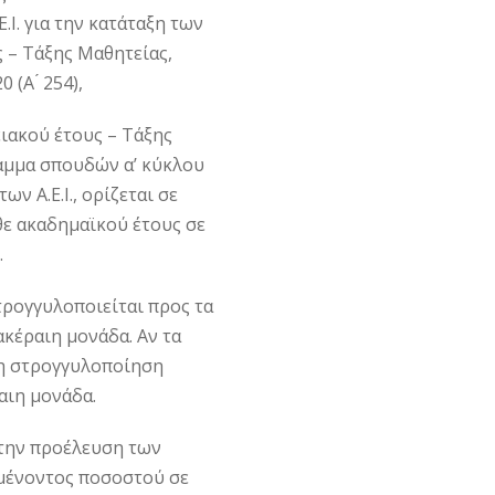
Ι. για την κατάταξη των
ς – Τάξης Μαθητείας,
 (Α ́ 254),
ιακού έτους – Τάξης
αμμα σπουδών α’ κύκλου
 Α.Ε.Ι., ορίζεται σε
θε ακαδημαϊκού έτους σε
.
στρογγυλοποιείται προς τα
κέραιη μονάδα. Αν τα
, η στρογγυλοποίηση
αιη μονάδα.
 την προέλευση των
μένοντος ποσοστού σε