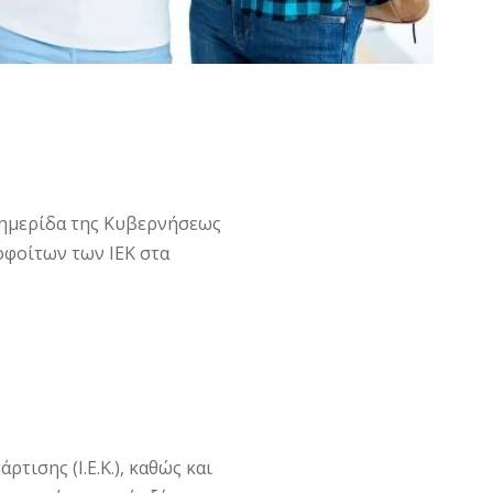
φημερίδα της Κυβερνήσεως
οφοίτων των ΙΕΚ στα
τισης (Ι.Ε.Κ.), καθώς και