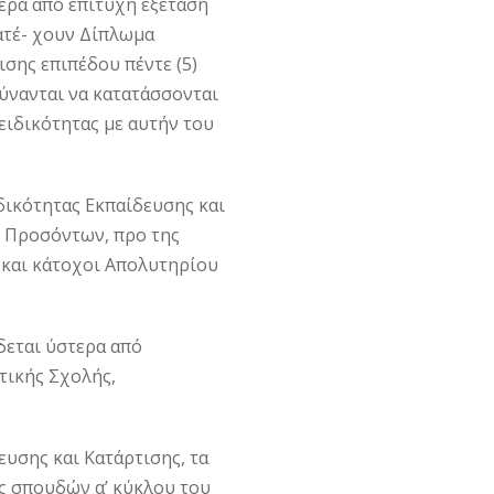
ερα από επιτυχή εξέταση
ατέ- χουν Δίπλωμα
σης επιπέδου πέντε (5)
δύνανται να κατατάσσονται
ειδικότητας με αυτήν του
δικότητας Εκπαίδευσης και
ου Προσόντων, προ της
ι και κάτοχοι Απολυτηρίου
δεται ύστερα από
ικής Σχολής,
ευσης και Κατάρτισης, τα
ς σπουδών α’ κύκλου του