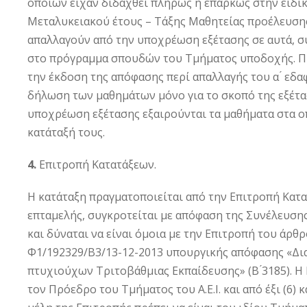
οποίων είχαν διδαχθεί πλήρως ή επαρκώς στην ειδικο
Μεταλυκειακού έτους – Τάξης Μαθητείας προέλευσης
απαλλαγούν από την υποχρέωση εξέτασης σε αυτά, 
στο πρόγραμμα σπουδών του Τμήματος υποδοχής. Προ
την έκδοση της απόφασης περί απαλλαγής του α ́ εδα
δήλωση των μαθημάτων μόνο για το σκοπό της εξέτασ
υποχρέωση εξέτασης εξαιρούνται τα μαθήματα στα οπ
κατάταξή τους.
4.
Επιτροπή Κατατάξεων.
Η κατάταξη πραγματοποιείται από την Επιτροπή Κατατ
επταμελής, συγκροτείται με απόφαση της Συνέλευσης 
και δύναται να είναι όμοια με την Επιτροπή του άρθρ
Φ1/192329/Β3/13-12-2013 υπουργικής απόφασης «Δια
πτυχιούχων Τριτοβάθμιας Εκπαίδευσης» (Β ́3185). Η 
τον Πρόεδρο του Τμήματος του Α.Ε.Ι. και από έξι (6) κ