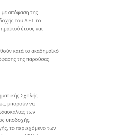
ι με απόφαση της
χής του Α.Ε.Ι. το
μαϊκού έτους και
θούν κατά το ακαδημαϊκό
πόφασης της παρούσας
ματικής Σχολής
ους, μπορούν να
ιδασκαλίας των
ος υποδοχής,
ής, το περιεχόμενο των