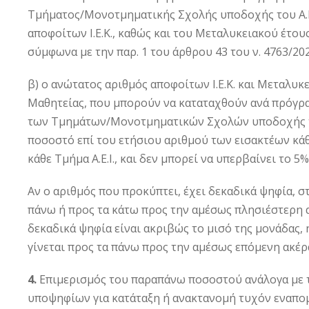
Τμήματος/Μονοτμηματικής Σχολής υποδοχής του Α.Ε.
αποφοίτων Ι.Ε.Κ., καθώς και του Μεταλυκειακού έτου
σύμφωνα με την παρ. 1 του άρθρου 43 του ν. 4763/2020
β) ο ανώτατος αριθμός αποφοίτων Ι.Ε.Κ. και Μεταλυκε
Μαθητείας, που μπορούν να καταταχθούν ανά πρόγρ
των Τμημάτων/Μονοτμηματικών Σχολών υποδοχής των
ποσοστό επί του ετήσιου αριθμού των εισακτέων κά
κάθε Τμήμα Α.Ε.Ι., και δεν μπορεί να υπερβαίνει το 5%
Αν ο αριθμός που προκύπτει, έχει δεκαδικά ψηφία, 
πάνω ή προς τα κάτω προς την αμέσως πλησιέστερη α
δεκαδικά ψηφία είναι ακριβώς το μισό της μονάδας
γίνεται προς τα πάνω προς την αμέσως επόμενη ακέρ
4.
Επιμερισμός του παραπάνω ποσοστού ανάλογα με
υποψηφίων για κατάταξη ή ανακτανομή τυχόν εναπο