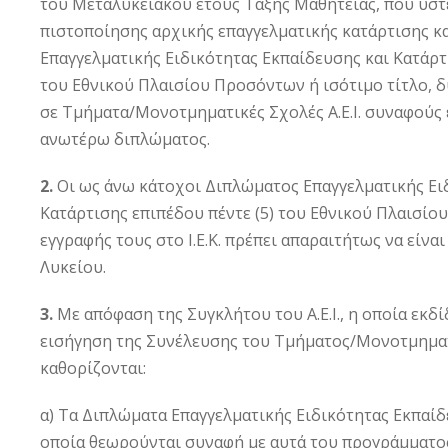
του Μεταλυκειακού έτους Τάξης Μαθητείας, που ύστ
πιστοποίησης αρχικής επαγγελματικής κατάρτισης κ
Επαγγελματικής Ειδικότητας Εκπαίδευσης και Κατάρτι
του Εθνικού Πλαισίου Προσόντων ή ισότιμο τίτλο, 
σε Τμήματα/Μονοτμηματικές Σχολές Α.Ε.Ι. συναφούς 
ανωτέρω διπλώματος.
2.
Οι ως άνω κάτοχοι Διπλώματος Επαγγελματικής Ει
Κατάρτισης επιπέδου πέντε (5) του Εθνικού Πλαισί
εγγραφής τους στο Ι.Ε.Κ. πρέπει απαραιτήτως να είνα
Λυκείου.
3.
Με απόφαση της Συγκλήτου του Α.Ε.Ι., η οποία εκδί
εισήγηση της Συνέλευσης του Τμήματος/Μονοτμηματ
καθορίζονται:
α) Τα Διπλώματα Επαγγελματικής Ειδικότητας Εκπαίδ
οποία θεωρούνται συναφή με αυτά του προγράμματο