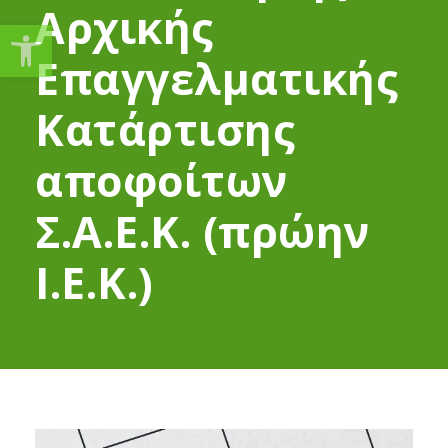
Αρχικής
Ανοίξτε τη γραμμή εργαλείω
Επαγγελματικής
Κατάρτισης
αποφοίτων
Σ.Α.Ε.Κ. (πρώην
Ι.Ε.Κ.)