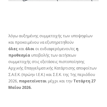
λόγω αυξημένης συμμετοχής των υποψηφίων
και προκειμένου να εξυπηρετηθούν
όλες
και
όλοι
οι ενδιαφερόμενοι/ες
η
προθεσμία
υποβολής των αιτήσεων
συμμετοχής στις εξετάσεις πιστοποίησης
Αρχικής Επαγγελματικής Κατάρτισης αποφοίτων
Σ.Α.Ε.Κ. (πρώην Ι.Ε.Κ.) και Σ.Ε.Κ. της 1ης περιόδου
2026,
παρατείνεται
μέχρι και την
Τετάρτη 27
Μαΐου 2026.