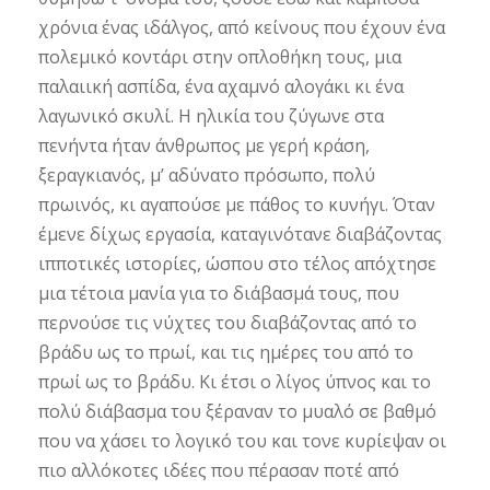
χρόνια ένας ιδάλγος, από κείνους που έχουν ένα
πολεμικό κοντάρι στην οπλοθήκη τους, μια
παλαιική ασπίδα, ένα αχαμνό αλογάκι κι ένα
λαγωνικό σκυλί. Η ηλικία του ζύγωνε στα
πενήντα ήταν άνθρωπος με γερή κράση,
ξεραγκιανός, μ’ αδύνατο πρόσωπο, πολύ
πρωινός, κι αγαπούσε με πάθος το κυνήγι. Όταν
έμενε δίχως εργασία, καταγινότανε διαβάζοντας
ιπποτικές ιστορίες, ώσπου στο τέλος απόχτησε
μια τέτοια μανία για το διάβασμά τους, που
περνούσε τις νύχτες του διαβάζοντας από το
βράδυ ως το πρωί, και τις ημέρες του από το
πρωί ως το βράδυ. Κι έτσι ο λίγος ύπνος και το
πολύ διάβασμα του ξέραναν το μυαλό σε βαθμό
που να χάσει το λογικό του και τονε κυρίεψαν οι
πιο αλλόκοτες ιδέες που πέρασαν ποτέ από