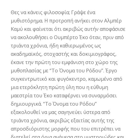
Θες να κάνεις φιλοσοφία; Γράψε ένα
μυθιστόρημα. Η προτροπή ανήκει στον Αλμπέρ
Καμύ και φαίνεται ότι ακριβώς αυτήν αποφάσισε
να ακολουθήσει ο Ουμπέρτο Έκο όταν, πριν από
τριάντα χρόνια, ήδη καθιερωμένος ως
ακαδημαϊκός, στοχαστής και δοκιμιογράφος,
έκανε την πρώτη του εμφάνιση στο χώρο της
μυθοπλασίας με “Το Όνομα του Ρόδου”. Έργο
συγκεντρωτικό και φυγόκεντρο, καμωμένο από
μια ετερόκλητη πρώτη ύλη που η εύθυμη
μαεστρία του Έκο καταφέρνει να συναρμόσει
δημιουργικά. “Το Όνομα του Ρόδου”
εξακολουθεί να μας σαγηνεύει ύστερα από
τριάντα χρόνια, ακριβώς εξαιτίας αυτής της
απροσδιόριστης μορφής που του επιτρέπει να
διατελεί στα όρια ανάμεσα στο μυστηριώδες και