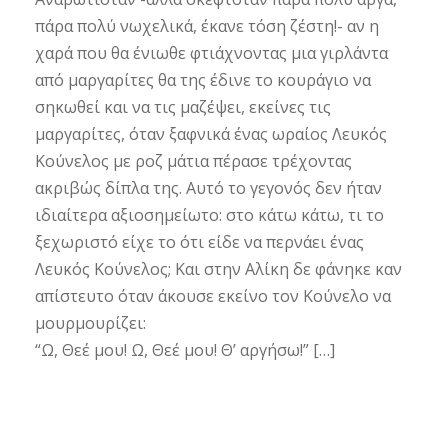
πάρα πολύ νωχελικά, έκανε τόση ζέστη!- αν η
χαρά που θα ένιωθε φτιάχνοντας μια γιρλάντα
από μαργαρίτες θα της έδινε το κουράγιο να
σηκωθεί και να τις μαζέψει, εκείνες τις
μαργαρίτες, όταν ξαφνικά ένας ωραίος Λευκός
Κούνελος με ροζ μάτια πέρασε τρέχοντας
ακριβώς δίπλα της. Αυτό το γεγονός δεν ήταν
ιδιαίτερα αξιοσημείωτο: στο κάτω κάτω, τι το
ξεχωριστό είχε το ότι είδε να περνάει ένας
Λευκός Κούνελος; Και στην Αλίκη δε φάνηκε καν
απίστευτο όταν άκουσε εκείνο τον Κούνελο να
μουρμουρίζει:
“Ω, Θεέ μου! Ω, Θεέ μου! Θ’ αργήσω!” […]