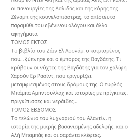
Νουρ εν Ντιν Άλη και της ωραίας Ανίς Ελ Γκαλίς,
οι πανουργίες της Δαλιδάς και της κόρης της
Ζέναμπ της κουνελοπιάστρας, το απίστευτο
παραμύθι του εβένινου αλόγου και άλλα
αφηγήματα.
ΤΟΜΟΣ ΕΚΤΟΣ
Το βιβλίο του Ζάιν Ελ Ασσνάμ, ο κοιμισμένος
που… ξύπνησε και ο έμπορος της Βαγδάτης. Τι
κρύβουν οι νύχτες της Βαγδάτης για τον χαλίφη
Χαρούν Ερ Ρασίντ, που τριγυρίζει
μεταμφιεσμένος στους δρόμους της. Ο τυφλός
Μπάμπα Αμπντουλλάχ και ιστορίες με πρίγκιπες,
πριγκίπισσες και νεράιδες…
ΤΟΜΟΣ ΕΒΔΟΜΟΣ
Το τελώνιο του λυχναριού του Αλαντίν, η
ιστορία της μικρής βασανισμένης αδελφής, και ο
Αλή Μπαμπάς και οι σαράντα κλέφτες.