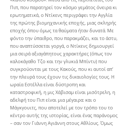
Πιπ, που παρατηρεί τον κόσμο γεμάτος όνειρα κι
ερωτηματικά, ο Ντίκενς περιγράφει την Αγγλία
της πρώτης βιομηχανικής εποχής, μιας σκληρής
εποχής όπου όμως τα θαύματα ήταν δυνατά. Με
φόντο την ύπαιθρο, που παρακμάζει, και το άστυ,
που αναπτύσσεται γοργά, ο Ντίκενς δημιουργεί
μια σειρά αξιαγάπητους χαρακτήρες (όπως τον
καλοκάγαθο Τζο και την γλυκιά Μπίντυ) που
συγκρούονται με τους Κακούς, που κι αυτοί απ’
την πλευρά τους έχουν τις δικαιολογίες τους. Η
ωραία Εστέλλα είναι δύστροπη και
καταστροφική, η μις Χάβισαμ είναι μισότρελη, η
αδελφή του Πιπ είναι μια μέγαιρα: και ο
Μάγκγουιτς, που αποτελεί με τον τρόπο του το
κέντρο αυτής της ιστορίας, είναι ένας παράνομος
– σαν τον Γιάννη Αγιάννη στους Αθλίους. Όμως