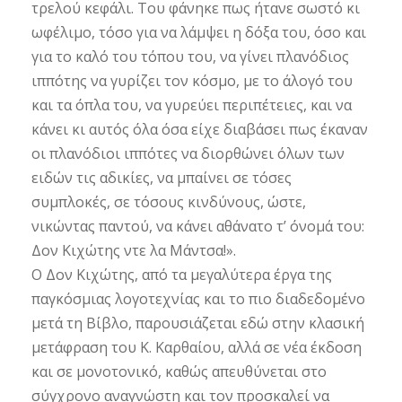
τρελού κεφάλι. Του φάνηκε πως ήτανε σωστό κι
ωφέλιμο, τόσο για να λάμψει η δόξα του, όσο και
για το καλό του τόπου του, να γίνει πλανόδιος
ιππότης να γυρίζει τον κόσμο, με το άλογό του
και τα όπλα του, να γυρεύει περιπέτειες, και να
κάνει κι αυτός όλα όσα είχε διαβάσει πως έκαναν
οι πλανόδιοι ιππότες να διορθώνει όλων των
ειδών τις αδικίες, να μπαίνει σε τόσες
συμπλοκές, σε τόσους κινδύνους, ώστε,
νικώντας παντού, να κάνει αθάνατο τ’ όνομά του:
Δον Κιχώτης ντε λα Μάντσα!».
Ο Δον Κιχώτης, από τα μεγαλύτερα έργα της
παγκόσμιας λογοτεχνίας και το πιο διαδεδομένο
μετά τη Βίβλο, παρουσιάζεται εδώ στην κλασική
μετάφραση του Κ. Καρθαίου, αλλά σε νέα έκδοση
και σε μονοτονικό, καθώς απευθύνεται στο
σύγχρονο αναγνώστη και τον προσκαλεί να